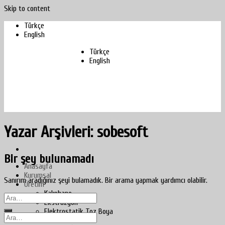
Skip to content
Türkçe
English
Türkçe
English
Yazar Arşivleri:
sobesoft
Bir şey bulunamadı
Anasayfa
Kurumsal
Sanırım aradığınız şeyi bulamadık. Bir arama yapmak yardımcı olabilir.
Üretim
Kalıphane
Ekstrüzyon
Elektrostatik Toz Boya
Eloksal