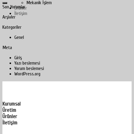
Mekanik İşlem
Son Yorumlar
Ürünler
İletişim
Arşivler
Kategoriler
Genel
Meta
Giriş
Yazı beslemesi
Yorum beslemesi
WordPress.org
Kurumsal
Üretim
Ürünler
İletişim