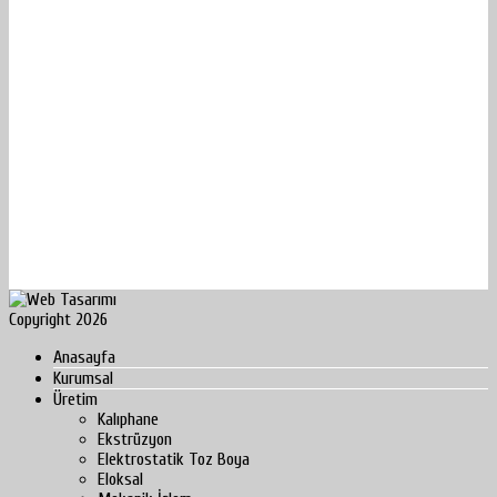
Copyright 2026
Anasayfa
Kurumsal
Üretim
Kalıphane
Ekstrüzyon
Elektrostatik Toz Boya
Eloksal